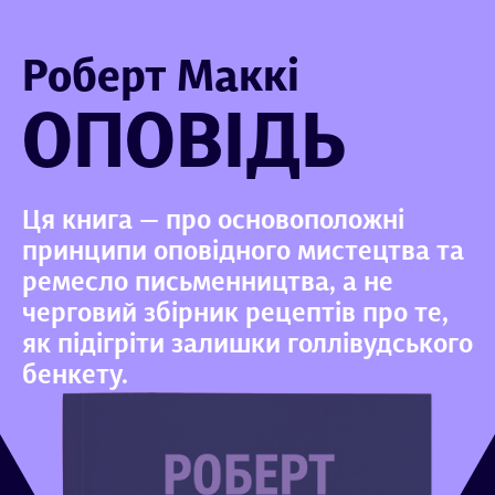
Роберт Маккі
ОПОВІДЬ
Ця книга — про основоположні
принципи оповідного мистецтва та
ремесло письменництва, а не
черговий збірник рецептів про те,
як підігріти залишки голлівудського
бенкету.