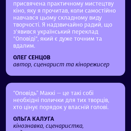
присвячена практичному мистецтву
кіно, яку я прочитав, коли самостійно
навчався цьому складному виду
творчості. Я надзвичайно радий, що
з'явився український переклад
"Оповіді", який є дуже точним та
вдалим.
ОЛЕГ СЕНЦОВ
автор, сценарист та кінорежисер
“Оповідь” Маккі — це такі собі
необхідні полички для тих творців,
хто цінує порядок у власній голові.
ОЛЬГА КАЛУГА
кінознавка, сценаристка,