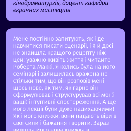
кінодраматургів, доцент кафедри
екранних мистецтв
Мене постійно запитують, як і де
навчитися писати сценарії, і я й досі
не знайшла кращого рецепту ніж
цей: уважно живіть життя і читайте
Роберта Маккі. Я колись була на його
семінарі і залишилась вражена не
стільки тим, що він розповів мені
щось нове, як тим, як гарно він
сформулював і структурував всі мої (і
ваші) інтуїтивні спостереження. А ще
його лекції були дуже надихаючими!
Як і його книжки, вони надають віри в
свої сили і бажання творити. Зараз
вийшла його нова книжка в