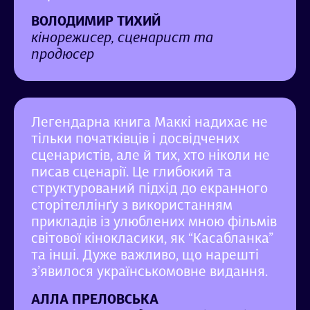
ВОЛОДИМИР ТИХИЙ
кінорежисер, сценарист та
продюсер
Легендарна книга Маккі надихає не
тільки початківців і досвідчених
сценаристів, але й тих, хто ніколи не
писав сценарії. Це глибокий та
структурований підхід до екранного
сторітеллінґу з використанням
прикладів із улюблених мною фільмів
світової кінокласики, як “Касабланка”
та інші. Дуже важливо, що нарешті
з’явилося українськомовне видання.
АЛЛА ПРЕЛОВСЬКА