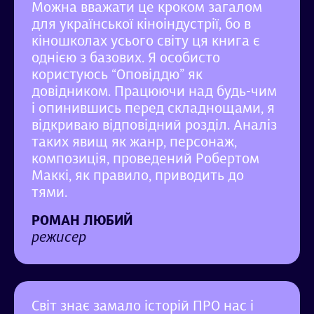
Можна вважати це кроком загалом
для української кіноіндустрії, бо в
кіношколах усього світу ця книга є
однією з базових. Я особисто
користуюсь “Оповіддю” як
довідником. Працюючи над будь-чим
і опинившись перед складнощами, я
відкриваю відповідний розділ. Аналіз
таких явищ як жанр, персонаж,
композиція, проведений Робертом
Маккі, як правило, приводить до
тями.
РОМАН ЛЮБИЙ
режисер
Світ знає замало історій ПРО нас і