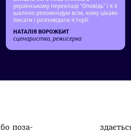
українському перекладі “Оповідь” і я її
шалено рекомендую всім, кому цікаво
писати і розповідати історії.
НАТАЛІЯ ВОРОЖБИТ
сценаристка, режисерка