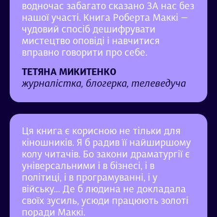
водночас забагато сказано ЗА нас без
нашої участі. Книга Роберта Маккі —
чудовий спосіб дешифрувати
мистецтво оповіді і навчитися
вправно говорити про себе.
ТЕТЯНА МИКИТЕНКО
журналістка, блогерка, телеведуча
Ця книга є корисною не тільки для
кіношників. Я б радив її найширшому
колу читачів. Бо закони драматургії є
універсальними і в бізнесі, і в
політиці, і в програмуванні, і у
війську… Де б людина не докладала
своїх зусиль, усюди працюють золоті
поради Маккі.