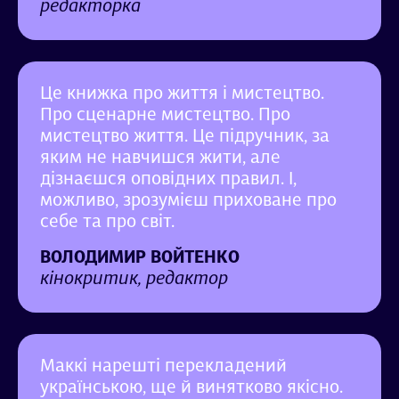
редакторка
Це книжка про життя і мистецтво.
Про сценарне мистецтво. Про
мистецтво життя. Це підручник, за
яким не навчишся жити, але
дізнаєшся оповідних правил. І,
можливо, зрозумієш приховане про
себе та про світ.
ВОЛОДИМИР ВОЙТЕНКО
кінокритик, редактор
Маккі нарешті перекладений
українською, ще й винятково якісно.