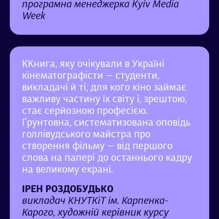
програмна менеджерка Kyiv Media
Week
ККнига, яку очікували в Україні
кінематографісти — студенти,
викладачі й ті, для кого кіно займає
важливу частину їх світу і, зрештою,
стає серйозною професією.
Ґрунтовна, систематизована оповідь
голлівудського майстра про
створення фільму — від першого
слова на папері до останнього кадру
на великому екрані.
ІРЕН РОЗДОБУДЬКО
викладач КНУТКіТ ім. Карпенка-
Карого, художній керівник курсу